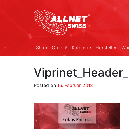
Shop
Grüezi!
Kataloge
Hersteller
Wor
Viprinet_Header_
Posted on
16. Februar 2018