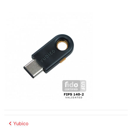
Beitrags-Navigation
Yubico