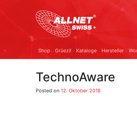
Shop
Grüezi!
Kataloge
Hersteller
Wor
TechnoAware
Posted on
12. Oktober 2018