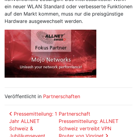
ein neuer WLAN Standard oder verbesserte Funktionen
auf den Markt kommen, muss nur die preisgünstige
Hardware ausgewechselt werden.
Veröffentlicht in
Partnerschaften
Beitrags-Navigation
Pressemitteilung: 1
Partnerschaft
Jahr ALLNET
Pressemitteilung: ALLNET
Schweiz &
Schweiz vertreibt VPN
Jubiläumsevent
Router von Viprinet