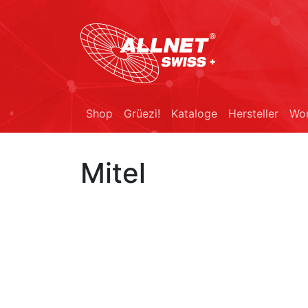
Shop
Grüezi!
Kataloge
Hersteller
Wor
Mitel