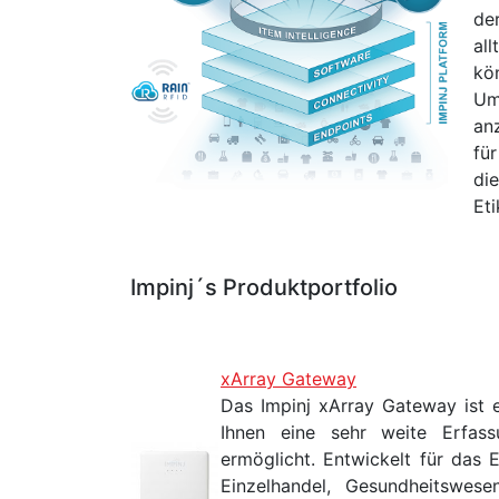
de
al
kö
Um
an
für
di
____
Eti
Impinj´s Produktportfolio
xArray Gateway
Das Impinj xArray Gateway ist e
Ihnen eine sehr weite Erfas
ermöglicht. Entwickelt für das 
Einzelhandel, Gesundheitswese