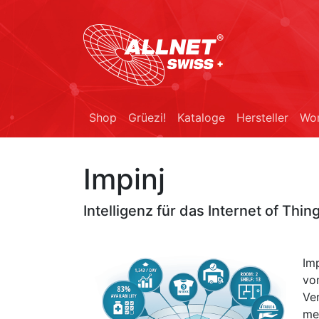
Shop
Grüezi!
Kataloge
Hersteller
Wor
Impinj
Intelligenz für das Internet of Thin
Imp
von
Ve
me